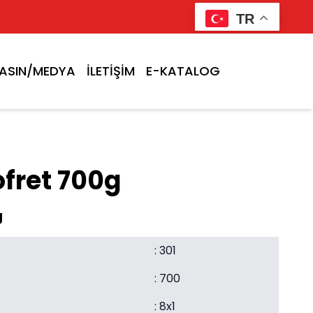
TR
ASIN/MEDYA
İLETİŞİM
E-KATALOG
ofret 700g
g
: 301
: 700
: 8x1