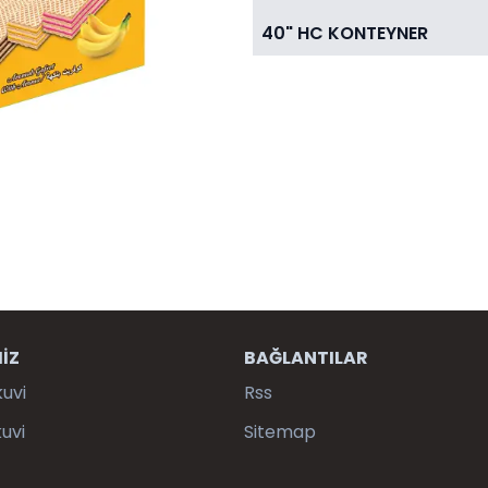
40" HC KONTEYNER
İZ
BAĞLANTILAR
kuvi
Rss
uvi
Sitemap