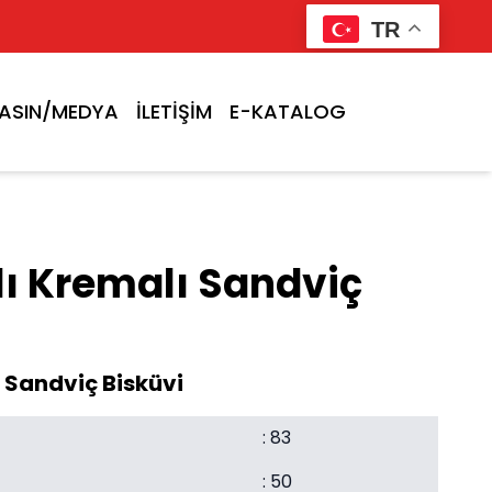
TR
ASIN/MEDYA
İLETİŞİM
E-KATALOG
ı Kremalı Sandviç
 Sandviç Bisküvi
: 83
: 50