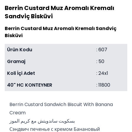
Berrin Custard Muz Aromalı Kremalı
Sandviç Bisküvi
Berrin Custard Muz Aromalı Kremalı Sandviç
Bisküvi
Ürün Kodu
: 607
Gramaj
: 50
Koli İçi Adet
: 24x1
40" HC KONTEYNER
: 11800
Berrin Custard Sandwich Biscuit With Banana
Cream
بسكويت ساندويتش مع كريم الموز
Сэндвич печенье с кремом Банановый